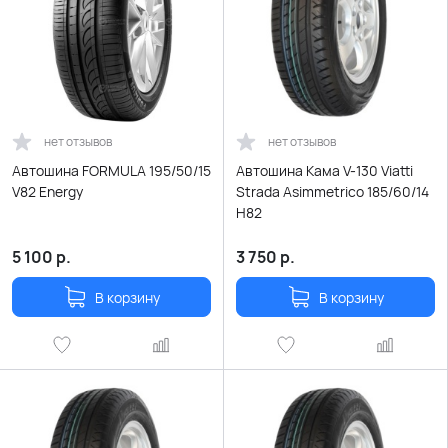
нет отзывов
нет отзывов
Автошина FORMULA 195/50/15
Автошина Кама V-130 Viatti
V82 Energy
Strada Asimmetrico 185/60/14
Н82
5 100
р.
3 750
р.
В корзину
В корзину