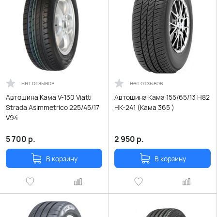
нет отзывов
нет отзывов
Автошина Кама V-130 Viatti
Автошина Кама 155/65/13 H82
Strada Asimmetrico 225/45/17
НК-241 (Кама 365 )
V94
5 700
р.
2 950
р.
В корзину
В корзину