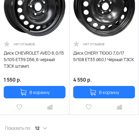
нет отзывов
нет отзывов
Диск CHEVROLET AVEO 6,0/15
Диск CHERY TIGGO 7,0/17
5/105 ЕT39 D56,6 черный
5/108 ET33 d60,1 Черный ТЗСК
ТЗСК штамп.
1 550
р.
4 550
р.
В корзину
В корзину
Показать по:
12