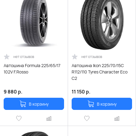
нет отзывов
нет отзывов
Автошина Formula 225/65/17
Автошина Ikon 225/70/15C
102V F.Rosso
R112/110 Tyres Character Eco
C2
9 880
р.
11 150
р.
В корзину
В корзину